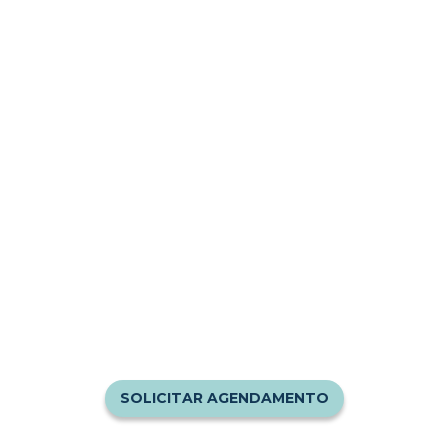
Clique no botão abaixo para falar
conosco através do WhatsApp e solicitar
seu agendamento. Envie-nos sua
mensagem com dia e horário desejados.
Confira nossos horários de
funcionamento:
Segunda a Quinta: 06h30 às 19h
Sexta: 06h30 às 18h
Sábado: 06h30 às 12h
Domingo: Fechado
SOLICITAR AGENDAMENTO